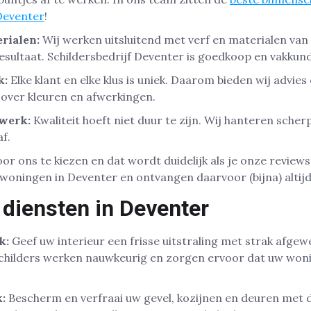
Deventer
!
rialen:
Wij werken uitsluitend met verf en materialen van 
esultaat. Schildersbedrijf Deventer is goedkoop en vakkund
k:
Elke klant en elke klus is uniek. Daarom bieden wij advie
over kleuren en afwerkingen.
rwerk:
Kwaliteit hoeft niet duur te zijn. Wij hanteren sche
f.
or ons te kiezen en dat wordt duidelijk als je onze reviews b
woningen in Deventer en ontvangen daarvoor (bijna) altijd
 diensten in Deventer
k:
Geef uw interieur een frisse uitstraling met strak afge
childers werken nauwkeurig en zorgen ervoor dat uw woni
:
Bescherm en verfraai uw gevel, kozijnen en deuren met