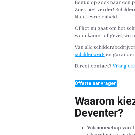
Bent u op zoek naar een p
Zoek niet verder! Schilde
klanttevredenheid.
Of het nu gaat om het sch
woonkamer of gevel, wij m
Van alle schildersbedrijve
schilderwerk
en garandere
Direct contact?
Vraag een
Offerte aanvragen
Waarom kieze
Deventer?
Vakmanschap van t
elk project tot in de