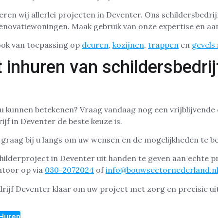
eren wij allerlei projecten in Deventer. Ons schildersbedrijf
enovatiewoningen. Maak gebruik van onze expertise en aa
ook van toepassing op
deuren
,
kozijnen
,
trappen
en
gevels
 inhuren van schildersbedrij
 u kunnen betekenen? Vraag vandaag nog een vrijblijvende
jf in Deventer de beste keuze is.
graag bij u langs om uw wensen en de mogelijkheden te b
hilderproject in Deventer uit handen te geven aan echte 
ntoor op via
030-2072024
of
info@bouwsectornederland.n
rijf Deventer klaar om uw project met zorg en precisie uit
 Huren