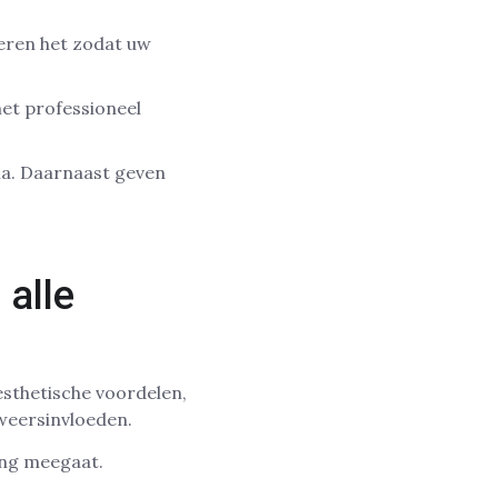
deren het zodat uw
met professioneel
gma. Daarnaast geven
 alle
 esthetische voordelen,
weersinvloeden.
ang meegaat.