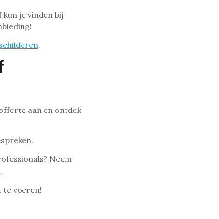
 kun je vinden bij
nbieding!
 schilderen
.
f
 offerte aan en ontdek
espreken.
professionals? Neem
l
.
 te voeren!