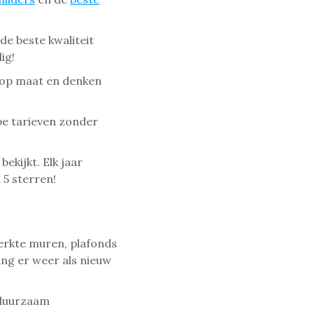
de beste kwaliteit
ig!
s op maat en denken
rpe tarieven zonder
ekijkt. Elk jaar
 5 sterren!
werkte muren, plafonds
ng er weer als nieuw
 duurzaam