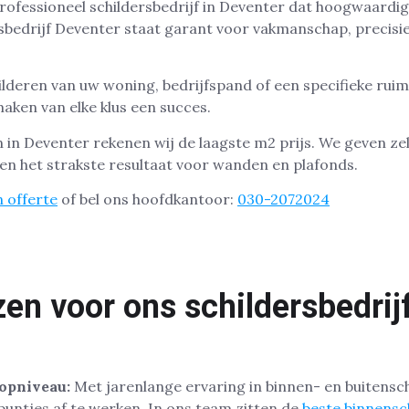
rofessioneel schildersbedrijf in Deventer dat hoogwaardige
rsbedrijf Deventer staat garant voor vakmanschap, precisi
ilderen van uw woning, bedrijfspand of een specifieke ruim
aken van elke klus een succes.
n in Deventer rekenen wij de laagste m2 prijs. We geven ze
n het strakste resultaat voor wanden en plafonds.
 offerte
of bel ons hoofdkantoor:
030-2072024
n voor ons schildersbedrijf
opniveau:
Met jarenlange ervaring in binnen- en buitensc
 puntjes af te werken. In ons team zitten de
beste binnensc