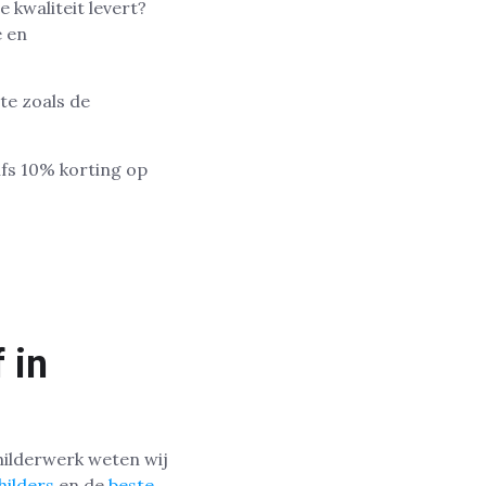
 kwaliteit levert?
e en
te zoals de
lfs 10% korting op
 in
hilderwerk weten wij
hilders
en de
beste