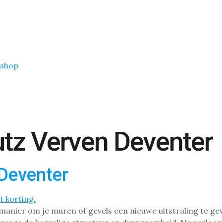
shop
tz Verven Deventer
Deventer
manier om je muren of gevels een nieuwe uitstraling te gev